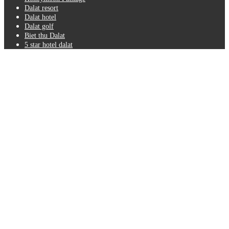
Dalat resort
Dalat hotel
Dalat golf
Biet thu Dalat
5 star hotel dalat