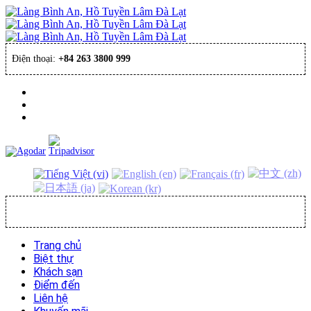
Điện thoại:
+84 263 3800 999
ĐẶT PHÒNG
Trang chủ
Biệt thự
Khách sạn
Điểm đến
Liên hệ