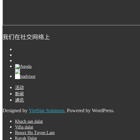
我们在社交网络上
活动
新闻
通讯
Designed by
VietStar Solutions.
Powered by WordPress.
Khach san dalat
Villa dalat
Resort Ho Tuyen Lam
Kayak Dalat