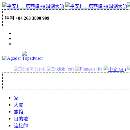
呼叫
+84 263 3800 999
预订
家
大厦
旅馆
目的地
连接的