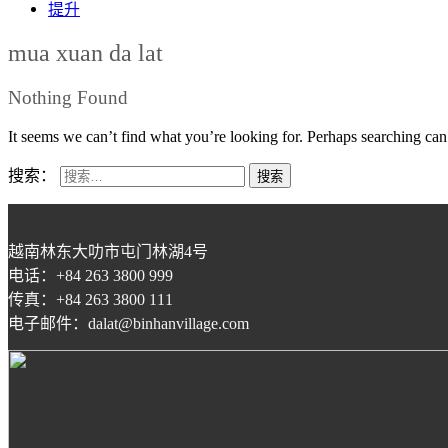
提升
mua xuan da lat
Nothing Found
It seems we can’t find what you’re looking for. Perhaps searching can
搜索：
越南林东大叻市屯门林湖4号
电话：+84 263 3800 999
传真：+84 263 3800 111
电子邮件：dalat@binhanvillage.com