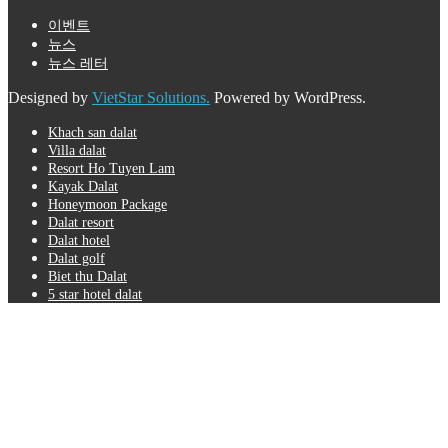
이벤트
뉴스
뉴스 레터
Designed by
VietStar Solutions.
Powered by WordPress.
Khach san dalat
Villa dalat
Resort Ho Tuyen Lam
Kayak Dalat
Honeymoon Package
Dalat resort
Dalat hotel
Dalat golf
Biet thu Dalat
5 star hotel dalat