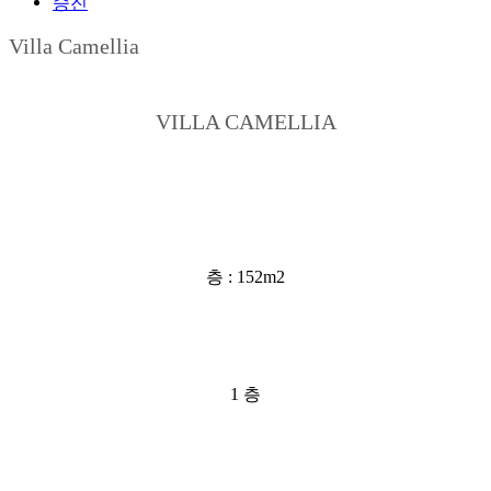
승진
Villa Camellia
VILLA CAMELLIA
층 : 152m2
1 층