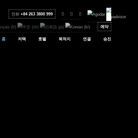
전화
+84 263 3800 999
예약
홈
저택
호텔
목적지
연결
승진