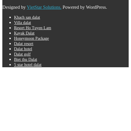
Designed by
VietStar Solutions.
Powered by WordPress.
Khach san dalat
Villa dalat
Resort Ho Tuyen Lam
Kayak Dalat
Honeymoon Package
Dalat resort
Dalat hotel
Dalat golf
Biet thu Dalat
5 star hotel dalat