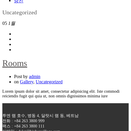
승진
Uncategorized
05
1월
Rooms
Post by
admin
on
Gallery
,
Uncategorized
Lorem ipsum dolor sit amet, consectetur adipisicing elit. Iste commodi
reiciendis fugit qui quia ut, non omnis dignissimos minima iure
투엔 램 호수, 병동 4, 달랏시 램 동, 베트남
전화 : +84 263 3800 999
팩스 : +84 263 3800 111