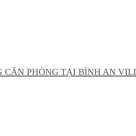
ỮNG CĂN PHÒNG TẠI BÌNH AN VI