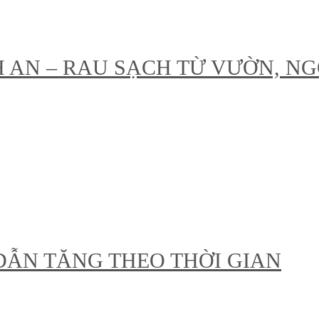
ÌNH AN – RAU SẠCH TỪ VƯỜN, 
ẤP DẪN TĂNG THEO THỜI GIAN