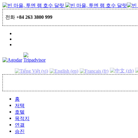
전화
+84 263 3800 999
예약
홈
저택
호텔
목적지
연결
승진