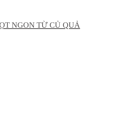
NGỌT NGON TỪ CỦ QUẢ