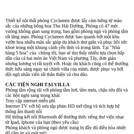
Thiết kế nội thất phòng Cyclamen được lấy cảm hứng từ màu
sắc của những bông hoa Thu Hải Đường. Phòng có 47 mét
vuông không gian sang trọng, bao gồm phòng ngủ và phòng tắm
rất lãng mạn. Phòng Cyclamen được bao quanh bởi một khu
vườn hoa nhiều màu sắc giúp du khách thư giãn và phục hồi sức
khoẻ trong một khung cảnh yên tĩnh và trong lành. Tại "Nhà
hàng 5 hoa" của chúng tôi, bạn sẽ tìm thấy nhiều lựa chọn hấp
dẫn của cả hai món ăn Việt Nam và phương Tây, đơn giản
nhưng hương vị rất tuyệt vời. Hoặc du khách cũng có thể thưởng
thức bữa sáng ngay tại chính villa của mình, được phục vụ bởi
đội ngũ nhân viên rất thân thiện và chu đáo.
CÁC TIỆN NGHI TẠI VILLA
Phòng tắm rộng rãi với phòng tắm hơi, tắm mưa, chậu rửa đôi và
các tiện nghi sang trọng khác
Truy cập internet miễn phí
Internet TV với bộ sưu tập phim HD mở rộng và tích hợp hệ
thống âm thanh nổi
Hệ thống kết nối Bluetooth để thưởng thức riêng thư viện nhạc
từ Ipad, Iphone của bạn (theo yêu cầu)
Phòng khách và phòng ngủ được trang bị đầy đủ điều hòa nhiệt
độ (ấm áp và mát mẻ)