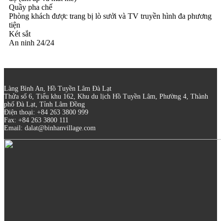
Quầy pha chế
Phòng khách được trang bị lò sưởi và TV truyền hình đa phương
tiện
Két sắt
An ninh 24/24
Làng Bình An, Hồ Tuyền Lâm Đà Lạt
Thửa số 6, Tiểu khu 162, Khu du lịch Hồ Tuyền Lâm, Phường 4, Thành
phố Đà Lạt, Tỉnh Lâm Đồng
Điện thoại: +84 263 3800 999
Fax: +84 263 3800 111
Email: dalat@binhanvillage.com