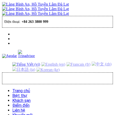
Điện thoại:
+84 263 3800 999
ĐẶT PHÒNG
Trang chủ
Biệt thự
Khách sạn
Điểm đến
Liên hệ