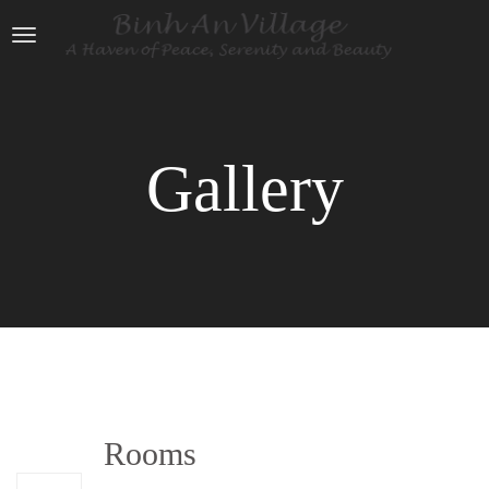
Gallery
05
1��
Rooms